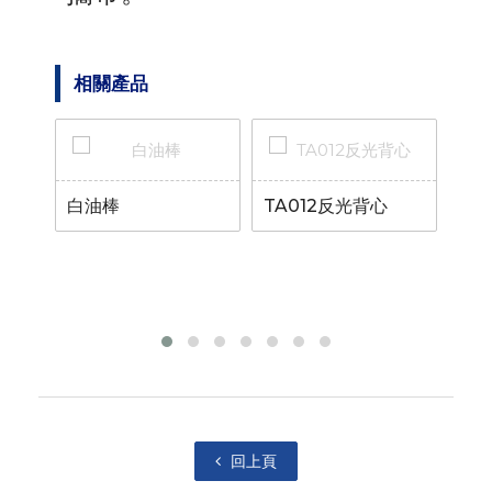
相關產品
白油棒
TA012反光背心
PS
煙/
回上頁