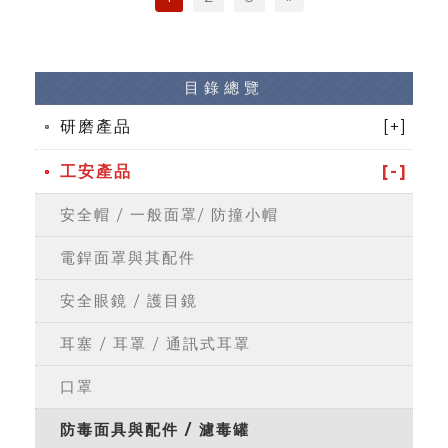
目錄總覽
研磨產品
[+]
工安產品
[-]
安全帽 / 一般面罩/ 防撞小帽
電銲面罩與其配件
安全眼鏡 / 護目鏡
耳塞 / 耳罩 / 通訊式耳罩
口罩
防毒面具與配件 / 濾毒罐