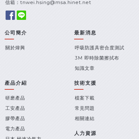
信箱：
tnwei.hsing@msa.hinet.net
公司簡介
最新消息
關於煒興
呼吸防護具密合度測試
3M 即時除菌擦拭布
知識文章
產品介紹
技術支援
研磨產品
檔案下載
工安產品
常見問題
膠帶產品
相關連結
電力產品
人力資源
日本 極速冷氣衣