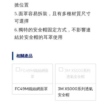
掀位置
5.面罩容易拆裝，且有多種材質尺寸
可選擇
6.獨特的安全帽固定方式，不影響連
結於安全帽的耳罩使用
相關產品
FC
條帽襯
FC49M鐵絲網面罩
3M X5000系列透氣
安全帽