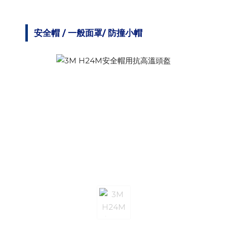
安全帽 / 一般面罩/ 防撞小帽