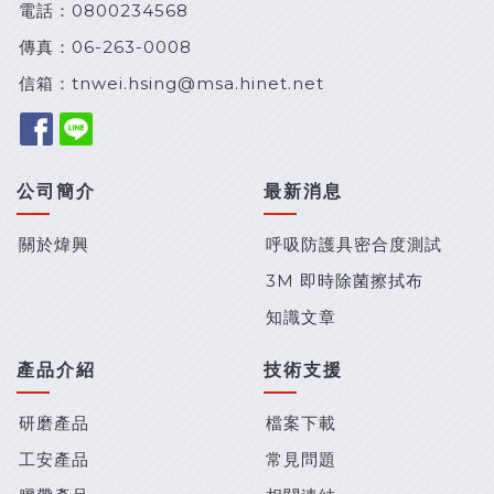
電話：
0800234568
傳真：06-263-0008
信箱：
tnwei.hsing@msa.hinet.net
公司簡介
最新消息
關於煒興
呼吸防護具密合度測試
3M 即時除菌擦拭布
知識文章
產品介紹
技術支援
研磨產品
檔案下載
工安產品
常見問題