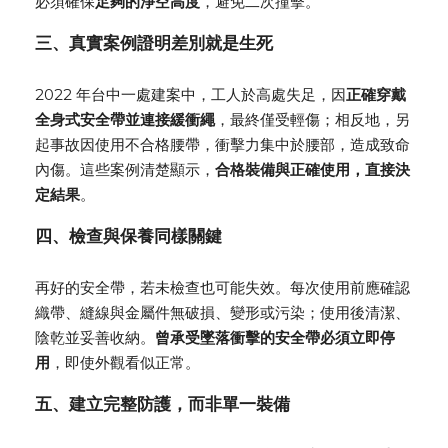
必須確保
足夠的淨空高度
，避免二次撞擊。
三、真實案例證明差別就是生死
2022 年台中一處建案中，工人於高處失足，因
正確穿戴
全身式安全帶並連接緩衝繩
，最終僅受輕傷；相反地，另
起事故因使用不合格腰帶，衝擊力集中於腰部，造成致命
內傷。這些案例清楚顯示，
合格裝備與正確使用，直接決
定結果
。
四、檢查與保養同樣關鍵
再好的安全帶，若未檢查也可能失效。每次使用前應確認
織帶、縫線與金屬件無破損、變形或污染；使用後清潔、
陰乾並妥善收納。
曾承受墜落衝擊的安全帶必須立即停
用
，即使外觀看似正常。
五、建立完整防護，而非單一裝備