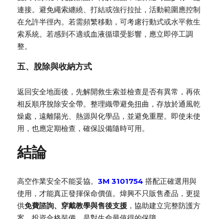
連接。避免繩索纏繞、打結或強行拉扯，活動範圍應控制
在允許半徑內。若需頻繁移動，可考慮行動式或水平救生
索系統。若感到不適或血液循環受影響，應立即停工調
整。
五、脫除與收納方式
返回安全地面後，先解開救生索並檢查是否有異常，再依
相反順序脫除安全帶。整理織帶避免扭曲，存放於通風乾
燥處，遠離陽光、熱源與化學品，並避免重壓。即使未使
用，也應定期檢查，確保設備隨時可用。
結論
高空作業安全不能妥協。
3M 3101754
搭配正確選用與
使用，才能真正發揮保命價值。煒興不只販售產品，更提
供
免費諮詢、穿戴教學與售後支援
，協助建立完整防護方
案。投資合格裝備，是對生命最值得的保障。