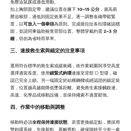
免壓迫鼠蹊或過低滑動。
扣上胸部固定帶，建議位置在腋下
10–15 公分
，過高易
壓迫喉部，過低則固定效果不足。逐一調整各織帶鬆緊
度，以
可放入一個拳頭
為原則。完成後拉扯各扣環確認穩
固，並請同事協助檢查背部位置。整體穿戴約需
2–3 分
鐘
，切勿為省時而草率。
三、連接救生索與錨定的注意事項
選用符合標準的救生索或緩衝繩，依作業範圍與淨空高度
選擇適當長度。使用
鎖緊式鉤環
連接至背部 D 型環，確
認已完全上鎖。另一端固定於結構鋼樑或經認證的錨定裝
置，位置越高越能降低墜落距離。避免救生索接觸銳邊、
高溫、化學品或移動設備，並保持繩索不過度鬆弛。
四、作業中的移動與調整
移動時必須
全程保持連接狀態
。若需更換錨定點，應採用
雙鉤環系統，先接新點、再解舊點，確保隨時至少有一處