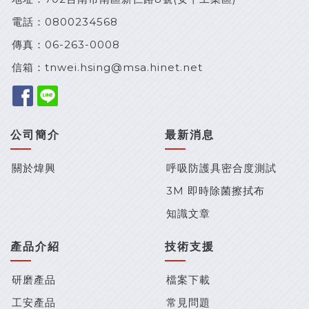
電話：
0800234568
傳真：06-263-0008
信箱：
tnwei.hsing@msa.hinet.net
公司簡介
最新消息
關於煒興
呼吸防護具密合度測試
3M 即時除菌擦拭布
知識文章
產品介紹
技術支援
研磨產品
檔案下載
工安產品
常見問題