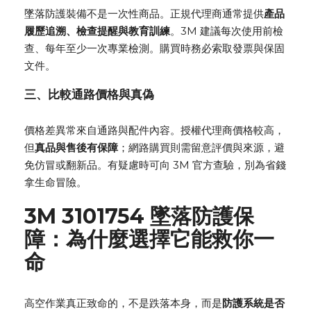
墜落防護裝備不是一次性商品。正規代理商通常提供
產品
履歷追溯、檢查提醒與教育訓練
。3M 建議每次使用前檢
查、每年至少一次專業檢測。購買時務必索取發票與保固
文件。
三、比較通路價格與真偽
價格差異常來自通路與配件內容。授權代理商價格較高，
但
真品與售後有保障
；網路購買則需留意評價與來源，避
免仿冒或翻新品。有疑慮時可向 3M 官方查驗，別為省錢
拿生命冒險。
3M 3101754 墜落防護保
障：為什麼選擇它能救你一
命
高空作業真正致命的，不是跌落本身，而是
防護系統是否