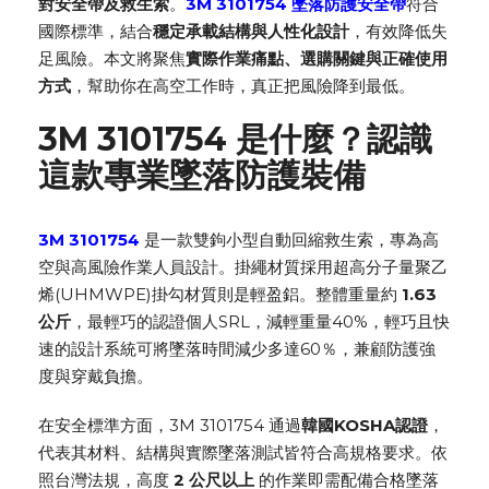
對安全帶
及救生索
。
3M 3101754 墜落防護安全帶
符合
國際標準，結合
穩定承載結構與人性化設計
，有效降低失
足風險。本文將聚焦
實際作業痛點、選購關鍵與正確使用
方式
，幫助你在高空工作時，真正把風險降到最低。
3M 3101754 是什麼？認識
這款專業墜落防護裝備
3M 3101754
是一款
雙鉤小型自動回縮救生索
，專為高
空與高風險作業人員設計。
掛繩材質採用
超高分子量聚乙
烯(UHMWPE)掛勾材質則是輕盈鋁
。整體重量約
1.63
公斤
，
最輕巧的認證個人SRL，減輕重量40%，輕巧且快
速的設計系統可將墜落時間減少多達60％，
兼顧防護強
度與穿戴負擔。
在安全標準方面，3M 3101754 通過
韓國KOSHA認證
，
代表其材料、結構與實際墜落測試皆符合高規格要求。依
照台灣法規，高度
2 公尺以上
的作業即需配備合格墜落