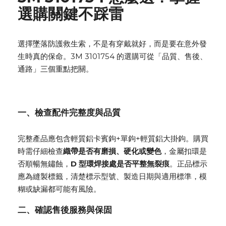
選購關鍵不踩雷
選擇墜落防護
救生索
，不是有穿戴就好，而是要在意外發
生時真的保命。3M 3101754 的選購可從「品質、售後、
通路」三個重點把關。
一、檢查配件完整度與品質
完整產品應
包含輕質鋁卡賓鉤+單鉤+輕質鋁大掛鉤
。購買
時需仔細檢查
織帶是否有磨損、硬化或變色
，金屬扣環是
否順暢無鏽蝕，
D 型環焊接處是否平整無裂痕
。正品標示
應為縫製標籤，清楚標示型號、製造日期與適用標準，模
糊或缺漏都可能有風險。
二、確認售後服務與保固