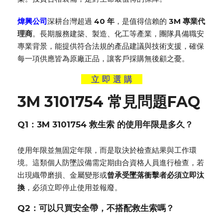
煒興公司
深耕台灣超過
40 年
，是值得信賴的
3M 專業代
理商
。長期服務建築、製造、化工等產業，團隊具備職安
專業背景，能提供符合法規的產品建議與技術支援，確保
每一項供應皆為原廠正品，讓客戶採購無後顧之憂。
立 即 選 購
3M 3101754 常見問題FAQ
Q1：3M 3101754
救生索
的使用年限是多久？
使用年限並無固定年限，而是取決於檢查結果與工作環
境。這類個人防墜設備需定期由合資格人員進行檢查，若
出現織帶磨損、金屬變形或
曾承受墜落衝擊者必須立即汰
換
，必須立即停止使用並報廢。
Q2：可以只買安全帶，不搭配救生索嗎？