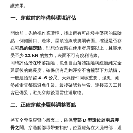
護效果。
一、穿戴前的準備與環境評估
開始前，先檢視作業環境，找出所有可能發生墜落的風險
點，例如開口、邊緣、屋頂邊線或脆弱表面。確認是否存
在
可靠的錨定點
，理想位置應在使用者肩部以上，且能承
受至少
22 kN
的拉力，表面不可有銳利邊緣。
同時評估潛在墜落距離，包含自由落體距離與緩衝繩完全
延展後的總長度，確保仍有足夠淨空不會撞擊下方結構，
一般建議預留
4–6 公尺
。天氣條件同樣重要，強風、雨
勢或雷電都應避免作業。最後確認救生索、連接器與工具
皆已備妥，避免穿戴後還需往返取物。
二、正確穿戴步驟與調整要點
將安全帶像穿背心般套上，確保
背部 D 型環位於兩肩胛
骨之間
。穿過腿部環帶並扣好，位置應落在大腿根部，避