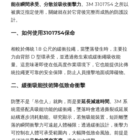
能在瞬間承受、分散並吸收衝擊力
。3M 3101754 之所以
被廣泛指定使用，關鍵就在於它背後完整而成熟的防護設
計。
一、
如何使用
3101754
保命
相較於傳統 1.8 公尺的緩衝拉繩，當墜落發生時，主要拉
力由背部 D 型環承受，並透過救生索或緩衝繩吸收能
量。這意味著即使在低高度作業環境下，它也能提供比傳
統拉繩更可靠的安全保障，防止人員撞擊地面或障礙物。
二、緩衝吸能技術降低致命衝擊
防墜不是「吊住人」就夠，而是要
延長減速時間
。3M 系
統需搭配具吸能功能的緩衝繩，墜落時會透過撕裂或延展
結構逐步消耗動能。研究顯示，若無吸能裝置，短距離墜
落的瞬間衝擊力可遠超人體極限；透過緩衝設計，衝擊力
可控制在人體可承受範圍內，大幅降低致命風險。前提是