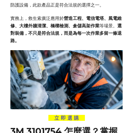
防護設備，此款產品正是符合法規的選擇之一。
實務上，
救生索
廣泛應用於
營造工程、電信電塔、風電維
修、大樓外牆清潔、橋樑檢測、倉儲高架作業
等場景。
選
對裝備，不只是符合法規，而是為每一次作業多留一條退
路。
立 即 選 購
3M 3101754 怎麼選？掌握