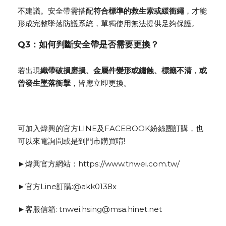
不建議。安全帶需搭配
符合標準的救生索或緩衝繩
，才能
形成完整墜落防護系統，單獨使用無法提供足夠保護。
Q3：如何判斷安全帶是否需要更換？
若出現
織帶破損磨損、金屬件變形或鏽蝕、標籤不清
，
或
曾發生墜落衝擊
，皆應立即更換。
可加入煒興的官方LINE及FACEBOOK紛絲團訂購，也
可以來電詢問或是到門市購買唷!
►煒興官方網站：https://www.tnwei.com.tw/
►官方Line訂購:@akk0138x
►客服信箱: tnwei.hsing@msa.hinet.net