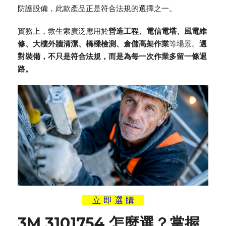
防護設備，此款產品正是符合法規的選擇之一。
實務上，
救生索
廣泛應用於
營造工程、電信電塔、風電維
修、大樓外牆清潔、橋樑檢測、倉儲高架作業
等場景。
選
對裝備，不只是符合法規，而是為每一次作業多留一條退
路。
立 即 選 購
3M 3101754 怎麼選？掌握