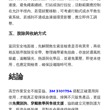
連接。避免繩索纏繞、打結或強行拉扯，活動範圍應控制
在允許半徑內。若需頻繁移動，可考慮行動式或水平救生
索系統。若感到不適或血液循環受影響，應立即停工調
整。
五、脫除與收納方式
返回安全地面後，先解開救生索並檢查是否有異常，再依
相反順序脫除安全帶。整理織帶避免扭曲，存放於通風乾
燥處，遠離陽光、熱源與化學品，並避免重壓。即使未使
用，也應定期檢查，確保設備隨時可用。
結論
高空作業安全不能妥協。
3M 3101754
搭配正確選用與
使用，才能真正發揮保命價值。煒興不只販售產品，更提
供
免費諮詢、穿戴教學與售後支援
，協助建立完整防護方
案。投資合格裝備，是對生命最值得的保障。