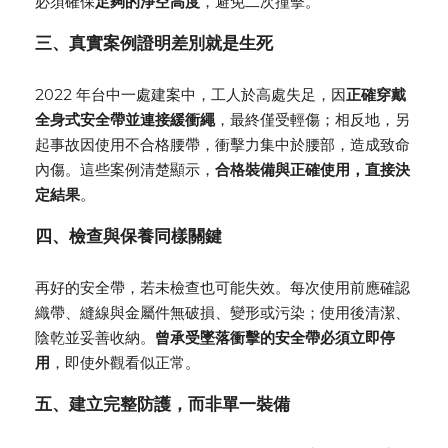
必須確保
足夠的淨空高度
，避免二次撞擊。
三、真實案例證明差別就是生死
2022 年台中一處建案中，工人於高處失足，因
正確穿戴
全身式安全帶並連接緩衝繩
，最終僅受輕傷；相反地，另
起事故因使用不合格腰帶，衝擊力集中於腰部，造成致命
內傷。這些案例清楚顯示，
合格裝備與正確使用，直接決
定結果
。
四、檢查與保養同樣關鍵
再好的安全帶，若未檢查也可能失效。每次使用前應確認
織帶、縫線與金屬件無破損、變形或污染；使用後清潔、
陰乾並妥善收納。
曾承受墜落衝擊的安全帶必須立即停
用
，即使外觀看似正常。
五、建立完整防護，而非單一裝備