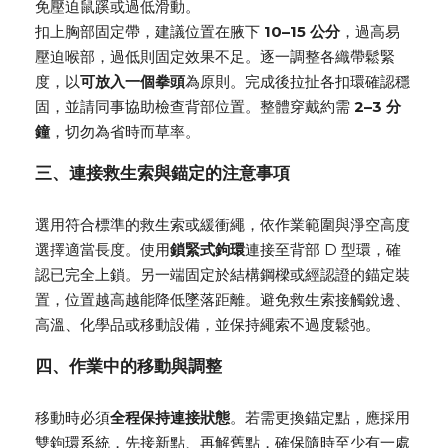
免壓迫鼠蹊或過低滑動。
扣上胸部固定帶，建議位置在腋下
10–15 公分
，過高易
壓迫喉部，過低則固定效果不足。逐一調整各織帶鬆緊
度，以
可放入一個拳頭
為原則。完成後拉扯各扣環確認穩
固，並請同事協助檢查背部位置。整體穿戴約需
2–3 分
鐘
，切勿為省時而草率。
三、連接救生索與錨定的注意事項
選用符合標準的救生索或緩衝繩，依作業範圍與淨空高度
選擇適當長度。使用
鎖緊式鉤環
連接至背部 D 型環，確
認已完全上鎖。另一端固定於結構鋼樑或經認證的錨定裝
置，位置越高越能降低墜落距離。避免救生索接觸銳邊、
高溫、化學品或移動設備，並保持繩索不過度鬆弛。
四、作業中的移動與調整
移動時必須
全程保持連接狀態
。若需更換錨定點，應採用
雙鉤環系統，先接新點、再解舊點，確保隨時至少有一處