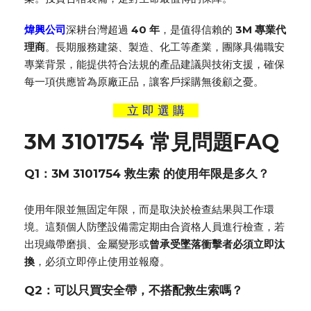
煒興公司
深耕台灣超過
40 年
，是值得信賴的
3M 專業代
理商
。長期服務建築、製造、化工等產業，團隊具備職安
專業背景，能提供符合法規的產品建議與技術支援，確保
每一項供應皆為原廠正品，讓客戶採購無後顧之憂。
立 即 選 購
3M 3101754 常見問題FAQ
Q1：3M 3101754
救生索
的使用年限是多久？
使用年限並無固定年限，而是取決於檢查結果與工作環
境。這類個人防墜設備需定期由合資格人員進行檢查，若
出現織帶磨損、金屬變形或
曾承受墜落衝擊者必須立即汰
換
，必須立即停止使用並報廢。
Q2：可以只買安全帶，不搭配救生索嗎？