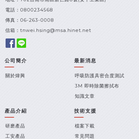
電話：
0800234568
傳真：06-263-0008
信箱：
tnwei.hsing@msa.hinet.net
公司簡介
最新消息
關於煒興
呼吸防護具密合度測試
3M 即時除菌擦拭布
知識文章
產品介紹
技術支援
研磨產品
檔案下載
工安產品
常見問題