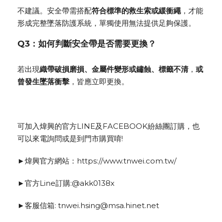
不建議。安全帶需搭配
符合標準的救生索或緩衝繩
，才能
形成完整墜落防護系統，單獨使用無法提供足夠保護。
Q3：如何判斷安全帶是否需要更換？
若出現
織帶破損磨損、金屬件變形或鏽蝕、標籤不清
，
或
曾發生墜落衝擊
，皆應立即更換。
可加入煒興的官方LINE及FACEBOOK紛絲團訂購，也
可以來電詢問或是到門市購買唷!
►煒興官方網站：https://www.tnwei.com.tw/
►官方Line訂購:@akk0138x
►客服信箱: tnwei.hsing@msa.hinet.net