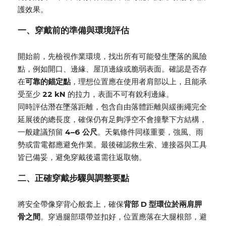
護效果。
一、穿戴前的準備與環境評估
開始前，先檢視作業環境，找出所有可能發生墜落的風險
點，例如開口、邊緣、屋頂邊線或脆弱表面。確認是否存
在
可靠的錨定點
，理想位置應在使用者肩部以上，且能承
受至少
22 kN
的拉力，表面不可有銳利邊緣。
同時評估潛在墜落距離，包含自由落體距離與緩衝繩完全
延展後的總長度，確保仍有足夠淨空不會撞擊下方結構，
一般建議預留
4–6 公尺
。天氣條件同樣重要，強風、雨
勢或雷電都應避免作業。最後確認救生索、連接器與工具
皆已備妥，避免穿戴後還需往返取物。
二、正確穿戴步驟與調整要點
將安全帶像穿背心般套上，確保
背部 D 型環位於兩肩胛
骨之間
。穿過腿部環帶並扣好，位置應落在大腿根部，避