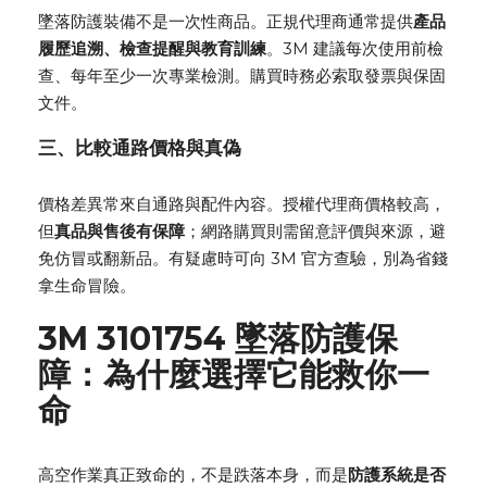
墜落防護裝備不是一次性商品。正規代理商通常提供
產品
履歷追溯、檢查提醒與教育訓練
。3M 建議每次使用前檢
查、每年至少一次專業檢測。購買時務必索取發票與保固
文件。
三、比較通路價格與真偽
價格差異常來自通路與配件內容。授權代理商價格較高，
但
真品與售後有保障
；網路購買則需留意評價與來源，避
免仿冒或翻新品。有疑慮時可向 3M 官方查驗，別為省錢
拿生命冒險。
3M 3101754 墜落防護保
障：為什麼選擇它能救你一
命
高空作業真正致命的，不是跌落本身，而是
防護系統是否