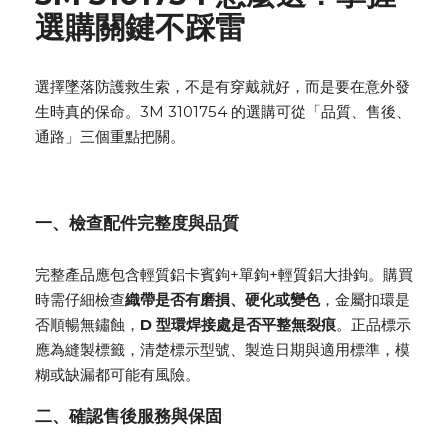
選購關鍵不踩雷
選擇墜落防護
救生索
，不是有穿戴就好，而是要在意外發
生時真的保命。3M 3101754 的選購可從「品質、售後、
通路」三個重點把關。
一、檢查配件完整度與品質
完整產品應
包含輕質鋁卡賓鉤+單鉤+輕質鋁大掛鉤
。購買
時需仔細檢查
織帶是否有磨損、硬化或變色
，金屬扣環是
否順暢無鏽蝕，
D 型環焊接處是否平整無裂痕
。正品標示
應為縫製標籤，清楚標示型號、製造日期與適用標準，模
糊或缺漏都可能有風險。
二、確認售後服務與保固