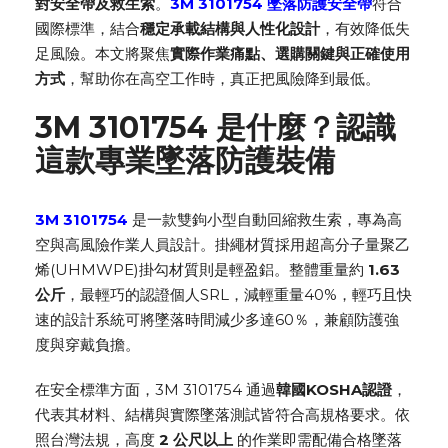
對安全帶
及救生索
。
3M 3101754 墜落防護安全帶
符合
國際標準，結合
穩定承載結構與人性化設計
，有效降低失
足風險。本文將聚焦
實際作業痛點、選購關鍵與正確使用
方式
，幫助你在高空工作時，真正把風險降到最低。
3M 3101754 是什麼？認識
這款專業墜落防護裝備
3M 3101754
是一款
雙鉤小型自動回縮救生索
，專為高
空與高風險作業人員設計。
掛繩材質採用
超高分子量聚乙
烯(UHMWPE)掛勾材質則是輕盈鋁
。整體重量約
1.63
公斤
，
最輕巧的認證個人SRL，減輕重量40%，輕巧且快
速的設計系統可將墜落時間減少多達60％，
兼顧防護強
度與穿戴負擔。
在安全標準方面，3M 3101754 通過
韓國KOSHA認證
，
代表其材料、結構與實際墜落測試皆符合高規格要求。依
照台灣法規，高度
2 公尺以上
的作業即需配備合格墜落